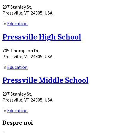
297 Stanley St,
Pressville, VT 24305, USA
in
Education
More
Pressville High School
Info
705 Thompson Dr,
Pressville, VT 24305, USA
in
Education
More
Pressville Middle School
Info
297 Stanley St,
Pressville, VT 24305, USA
in
Education
More
Despre noi
Info