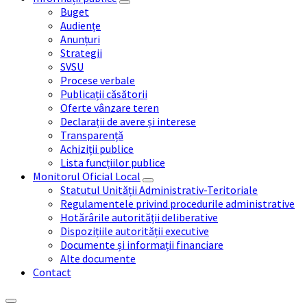
Buget
Audiențe
Anunțuri
Strategii
SVSU
Procese verbale
Publicații căsătorii
Oferte vânzare teren
Declarații de avere și interese
Transparență
Achiziții publice
Lista funcțiilor publice
Monitorul Oficial Local
Statutul Unității Administrativ-Teritoriale
Regulamentele privind procedurile administrative
Hotărârile autorității deliberative
Dispozițiile autorității executive
Documente și informații financiare
Alte documente
Contact