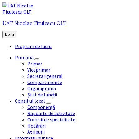
Skip
Skip
Skip
to
to
to
content
main
footer
UAT Nicolae Titulescu OLT
navigation
Menu
Program de lucru
Primăria
Primar
Viceprimar
Secretar general
Compartimente
Organigrama
Ștat de funcții
Consiliul local
Componență
Rapoarte de activitate
Comisii de specialitate
Hotărâri
Atribuții
Informații publice