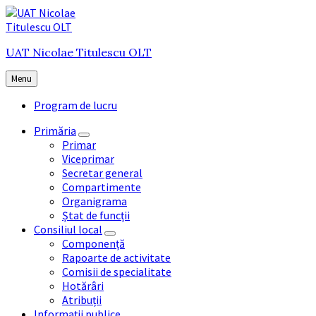
Skip
Skip
Skip
to
to
to
content
main
footer
UAT Nicolae Titulescu OLT
navigation
Menu
Program de lucru
Primăria
Primar
Viceprimar
Secretar general
Compartimente
Organigrama
Ștat de funcții
Consiliul local
Componență
Rapoarte de activitate
Comisii de specialitate
Hotărâri
Atribuții
Informații publice