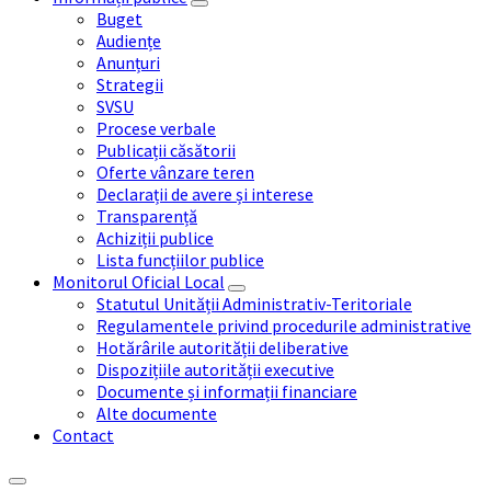
Buget
Audiențe
Anunțuri
Strategii
SVSU
Procese verbale
Publicații căsătorii
Oferte vânzare teren
Declarații de avere și interese
Transparență
Achiziții publice
Lista funcțiilor publice
Monitorul Oficial Local
Statutul Unității Administrativ-Teritoriale
Regulamentele privind procedurile administrative
Hotărârile autorității deliberative
Dispozițiile autorității executive
Documente și informații financiare
Alte documente
Contact