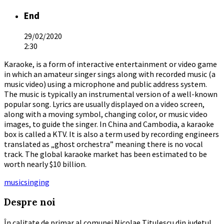
End
29/02/2020
2:30
Karaoke, is a form of interactive entertainment or video game
in which an amateur singer sings along with recorded music (a
music video) using a microphone and public address system.
The music is typically an instrumental version of a well-known
popular song. Lyrics are usually displayed on a video screen,
along with a moving symbol, changing color, or music video
images, to guide the singer. In China and Cambodia, a karaoke
box is called a KTV. It is also a term used by recording engineers
translated as „ghost orchestra” meaning there is no vocal
track. The global karaoke market has been estimated to be
worth nearly $10 billion.
Tags
music
singing
Despre noi
În calitate de primar al comunei Nicolae Titulescu din judetul