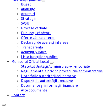
Buget
Audiențe
Anunțuri
Strategii
SVSU
Procese verbale
Publicații căsătorii
Oferte vânzare teren
Declarații de avere și interese
Transparență
Achiziții publice
Lista funcțiilor publice
Monitorul Oficial Local
Statutul Unității Administrativ-Teritoriale
Regulamentele privind procedurile administrative
Hotărârile autorității deliberative
Dispozițiile autorității executive
Documente și informații financiare
Alte documente
Contact