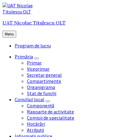
Skip
Skip
Skip
to
to
to
content
main
footer
UAT Nicolae Titulescu OLT
navigation
Menu
Program de lucru
Primăria
Primar
Viceprimar
Secretar general
Compartimente
Organigrama
Ștat de funcții
Consiliul local
Componență
Rapoarte de activitate
Comisii de specialitate
Hotărâri
Atribuții
Informații publice