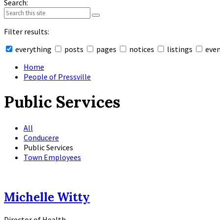
Search:
Filter results:
everything
posts
pages
notices
listings
eve
Collapse
search
Home
People of Pressville
Public Services
All
Conducere
Public Services
Town Employees
Michelle Witty
Director of Health