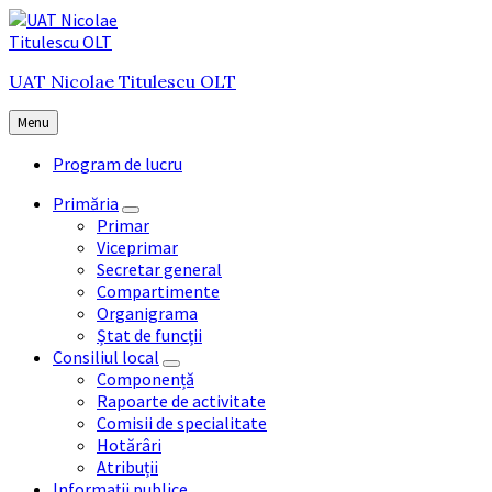
Skip
Skip
Skip
to
to
to
content
main
footer
UAT Nicolae Titulescu OLT
navigation
Menu
Program de lucru
Primăria
Primar
Viceprimar
Secretar general
Compartimente
Organigrama
Ștat de funcții
Consiliul local
Componență
Rapoarte de activitate
Comisii de specialitate
Hotărâri
Atribuții
Informații publice