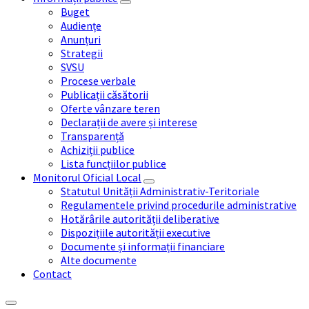
Buget
Audiențe
Anunțuri
Strategii
SVSU
Procese verbale
Publicații căsătorii
Oferte vânzare teren
Declarații de avere și interese
Transparență
Achiziții publice
Lista funcțiilor publice
Monitorul Oficial Local
Statutul Unității Administrativ-Teritoriale
Regulamentele privind procedurile administrative
Hotărârile autorității deliberative
Dispozițiile autorității executive
Documente și informații financiare
Alte documente
Contact