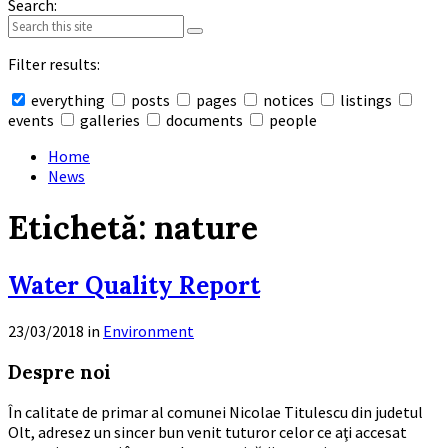
Search:
Filter results:
everything
posts
pages
notices
listings
events
galleries
documents
people
Collapse
search
Home
News
Etichetă:
nature
Water Quality Report
23/03/2018
in
Environment
Read
Despre noi
More
În calitate de primar al comunei Nicolae Titulescu din judetul
Olt, adresez un sincer bun venit tuturor celor ce aţi accesat