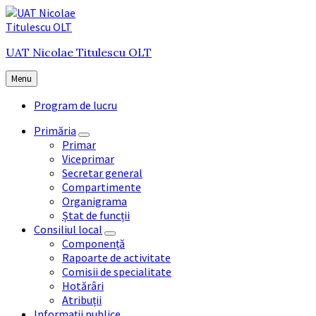
Skip
Skip
Skip
to
to
to
content
main
footer
UAT Nicolae Titulescu OLT
navigation
Menu
Program de lucru
Primăria
Primar
Viceprimar
Secretar general
Compartimente
Organigrama
Ștat de funcții
Consiliul local
Componență
Rapoarte de activitate
Comisii de specialitate
Hotărâri
Atribuții
Informații publice