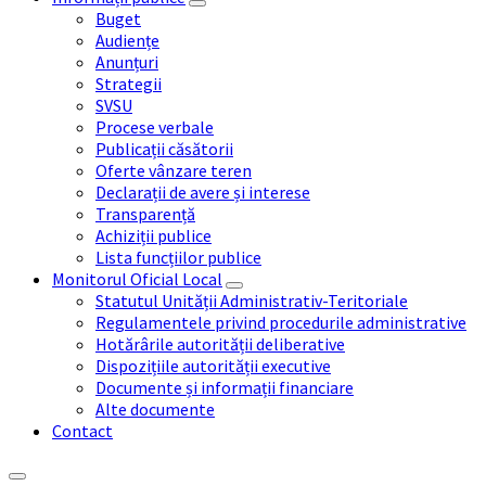
Buget
Audiențe
Anunțuri
Strategii
SVSU
Procese verbale
Publicații căsătorii
Oferte vânzare teren
Declarații de avere și interese
Transparență
Achiziții publice
Lista funcțiilor publice
Monitorul Oficial Local
Statutul Unității Administrativ-Teritoriale
Regulamentele privind procedurile administrative
Hotărârile autorității deliberative
Dispozițiile autorității executive
Documente și informații financiare
Alte documente
Contact