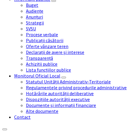
Buget
Audiențe
Anunțuri
Strategii
SVSU
Procese verbale
Publicații căsătorii
Oferte vânzare teren
Declarații de avere și interese
Transparență
Achiziții publice
Lista funcțiilor publice
Monitorul Oficial Local
Statutul Unității Administrativ-Teritoriale
Regulamentele privind procedurile administrative
Hotărârile autorității deliberative
Dispozițiile autorității executive
Documente și informații financiare
Alte documente
Contact