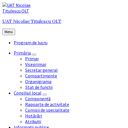
Skip
Skip
Skip
to
to
to
content
main
footer
UAT Nicolae Titulescu OLT
navigation
Menu
Program de lucru
Primăria
Primar
Viceprimar
Secretar general
Compartimente
Organigrama
Ștat de funcții
Consiliul local
Componență
Rapoarte de activitate
Comisii de specialitate
Hotărâri
Atribuții
Informații publice