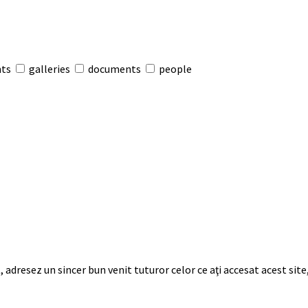
nts
galleries
documents
people
, adresez un sincer bun venit tuturor celor ce aţi accesat acest si