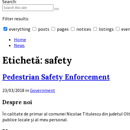
Search:
Filter results:
everything
posts
pages
notices
listings
eve
Collapse
search
Home
News
Etichetă:
safety
Pedestrian Safety Enforcement
23/03/2018
in
Government
Read
Despre noi
More
În calitate de primar al comunei Nicolae Titulescu din judetul Olt
publice locale şi al meu personal.