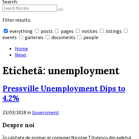
Search:
Filter results:
everything
posts
pages
notices
listings
events
galleries
documents
people
Collapse
search
Home
News
Etichetă:
unemployment
Pressville Unemployment Dips to
4.2%
23/03/2018
in
Government
Read
Despre noi
More
În calitate de primar al comunei Nicolae Titulescu din judetul