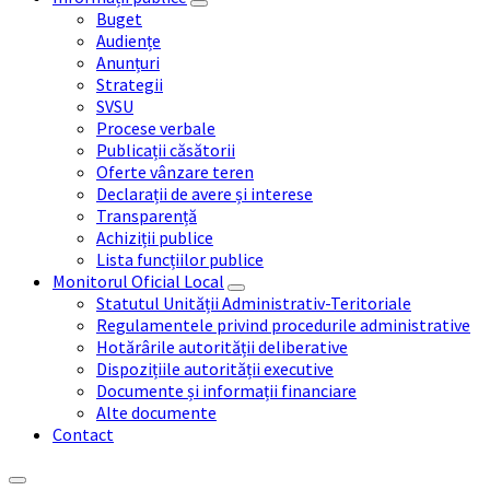
Buget
Audiențe
Anunțuri
Strategii
SVSU
Procese verbale
Publicații căsătorii
Oferte vânzare teren
Declarații de avere și interese
Transparență
Achiziții publice
Lista funcțiilor publice
Monitorul Oficial Local
Statutul Unității Administrativ-Teritoriale
Regulamentele privind procedurile administrative
Hotărârile autorității deliberative
Dispozițiile autorității executive
Documente și informații financiare
Alte documente
Contact