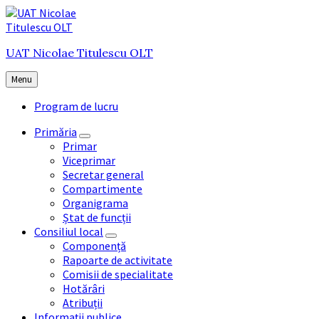
Skip
Skip
Skip
to
to
to
content
main
footer
UAT Nicolae Titulescu OLT
navigation
Menu
Program de lucru
Primăria
Primar
Viceprimar
Secretar general
Compartimente
Organigrama
Ștat de funcții
Consiliul local
Componență
Rapoarte de activitate
Comisii de specialitate
Hotărâri
Atribuții
Informații publice