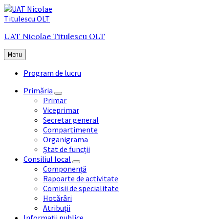
Skip
Skip
Skip
to
to
to
content
main
footer
UAT Nicolae Titulescu OLT
navigation
Menu
Program de lucru
Primăria
Primar
Viceprimar
Secretar general
Compartimente
Organigrama
Ștat de funcții
Consiliul local
Componență
Rapoarte de activitate
Comisii de specialitate
Hotărâri
Atribuții
Informații publice