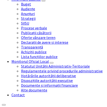
Buget
Audiențe
Anunțuri
Strategii
SVSU
Procese verbale
Publicații căsătorii
Oferte vânzare teren
Declarații de avere și interese
Transparență
Achiziții publice
Lista funcțiilor publice
Monitorul Oficial Local
Statutul Unității Administrativ-Teritoriale
Regulamentele privind procedurile administrative
Hotărârile autorității deliberative
Dispozițiile autorității executive
Documente și informații financiare
Alte documente
Contact