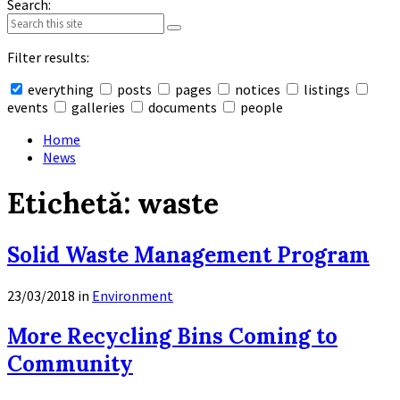
Search:
Filter results:
everything
posts
pages
notices
listings
events
galleries
documents
people
Collapse
search
Home
News
Etichetă:
waste
Solid Waste Management Program
23/03/2018
in
Environment
Read
More Recycling Bins Coming to
More
Community