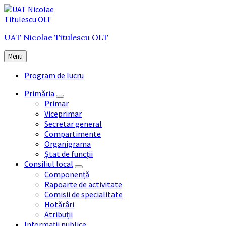
Skip
Skip
Skip
to
to
to
content
main
footer
UAT Nicolae Titulescu OLT
navigation
Menu
Program de lucru
Primăria
Primar
Viceprimar
Secretar general
Compartimente
Organigrama
Ștat de funcții
Consiliul local
Componență
Rapoarte de activitate
Comisii de specialitate
Hotărâri
Atribuții
Informații publice