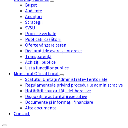
Buget
Audiențe
Anunțuri
Strategii
SVSU
Procese verbale
Publicații căsătorii
Oferte vânzare teren
Declarații de avere și interese
Transparență
Achiziții publice
Lista funcțiilor publice
Monitorul Oficial Local
Statutul Unității Administrativ-Teritoriale
Regulamentele privind procedurile administrative
Hotărârile autorității deliberative
Dispozițiile autorității executive
Documente și informații financiare
Alte documente
Contact