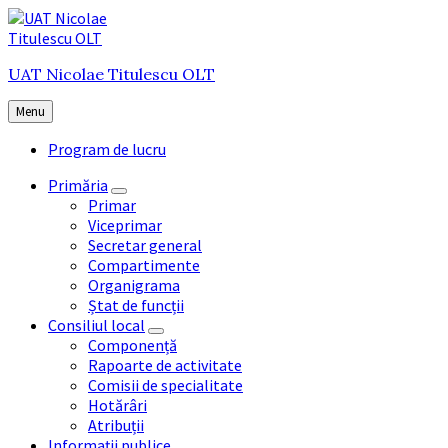
Skip
Skip
Skip
to
to
to
content
main
footer
UAT Nicolae Titulescu OLT
navigation
Menu
Program de lucru
Primăria
Primar
Viceprimar
Secretar general
Compartimente
Organigrama
Ștat de funcții
Consiliul local
Componență
Rapoarte de activitate
Comisii de specialitate
Hotărâri
Atribuții
Informații publice