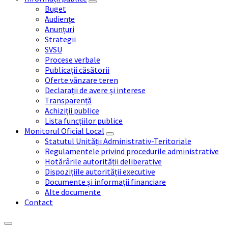
Buget
Audiențe
Anunțuri
Strategii
SVSU
Procese verbale
Publicații căsătorii
Oferte vânzare teren
Declarații de avere și interese
Transparență
Achiziții publice
Lista funcțiilor publice
Monitorul Oficial Local
Statutul Unității Administrativ-Teritoriale
Regulamentele privind procedurile administrative
Hotărârile autorității deliberative
Dispozițiile autorității executive
Documente și informații financiare
Alte documente
Contact