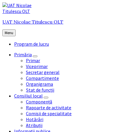
Skip
Skip
Skip
to
to
to
content
main
footer
UAT Nicolae Titulescu OLT
navigation
Menu
Program de lucru
Primăria
Primar
Viceprimar
Secretar general
Compartimente
Organigrama
Ștat de funcții
Consiliul local
Componență
Rapoarte de activitate
Comisii de specialitate
Hotărâri
Atribuții
Informații publice