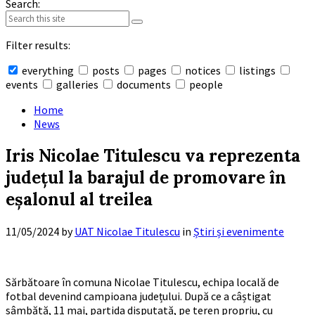
Search:
Filter results:
everything
posts
pages
notices
listings
events
galleries
documents
people
Collapse
search
Home
News
Iris Nicolae Titulescu va reprezenta
județul la barajul de promovare în
eșalonul al treilea
11/05/2024
by
UAT Nicolae Titulescu
in
Știri și evenimente
Sărbătoare în comuna Nicolae Titulescu, echipa locală de
fotbal devenind campioana județului. După ce a câștigat
sâmbătă, 11 mai, partida disputată, pe teren propriu, cu