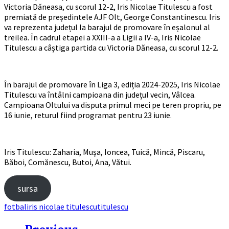
Victoria Dăneasa, cu scorul 12-2, Iris Nicolae Titulescu a fost
premiată de președintele AJF Olt, George Constantinescu. Iris
va reprezenta județul la barajul de promovare în eșalonul al
treilea. În cadrul etapei a XXIII-a a Ligii a IV-a, Iris Nicolae
Titulescu a câștiga partida cu Victoria Dăneasa, cu scorul 12-2.
În barajul de promovare în Liga 3, ediția 2024-2025, Iris Nicolae
Titulescu va întâlni campioana din județul vecin, Vâlcea.
Campioana Oltului va disputa primul meci pe teren propriu, pe
16 iunie, returul fiind programat pentru 23 iunie.
Iris Titulescu: Zaharia, Mușa, Ioncea, Tuică, Mincă, Piscaru,
Băboi, Comănescu, Butoi, Ana, Vătui.
sursa
Tags
fotbal
iris nicolae titulescu
titulescu