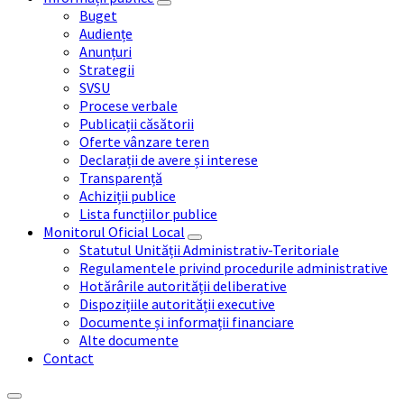
Buget
Audiențe
Anunțuri
Strategii
SVSU
Procese verbale
Publicații căsătorii
Oferte vânzare teren
Declarații de avere și interese
Transparență
Achiziții publice
Lista funcțiilor publice
Monitorul Oficial Local
Statutul Unității Administrativ-Teritoriale
Regulamentele privind procedurile administrative
Hotărârile autorității deliberative
Dispozițiile autorității executive
Documente și informații financiare
Alte documente
Contact